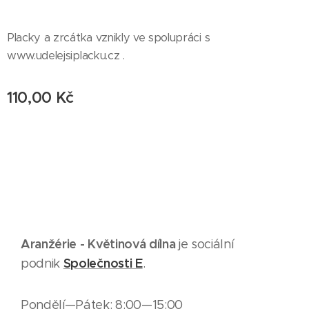
Placky a zrcátka vznikly ve spolupráci s
www.udelejsiplacku.cz .
110,00
Kč
Aranžérie - Květinová dílna
je sociální
Společnosti E
podnik
.
Pondělí—Pátek: 8:00—15:00